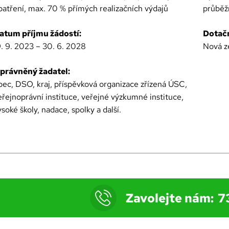
patření, max. 70 % přímých realizačních výdajů
průběž
atum příjmu žádostí:
Dotačn
9. 9. 2023 – 30. 6. 2028
Nová z
právněný žadatel:
bec, DSO, kraj, příspěvková organizace zřízená ÚSC,
eřejnoprávní instituce, veřejné výzkumné instituce,
ysoké školy, nadace, spolky a další.
Zavolejte nám:
7