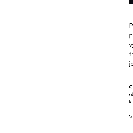
P
p
v
f
j
C
o
k
V