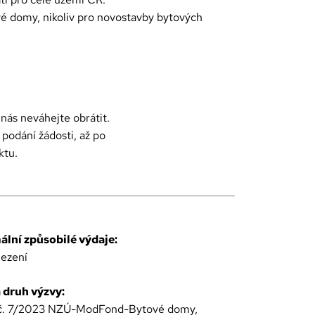
ové domy, nikoliv pro novostavby bytových
nás neváhejte obrátit.
 podání žádosti, až po
ktu.
lní způsobilé výdaje:
ezení
a druh výzvy:
č. 7/2023 NZÚ-ModFond-Bytové domy,