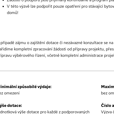
V této výzvě lze podpořit pouze opatření pro stávající byt
domů!
 případě zájmu o zajištění dotace či nezávazné konzultace se na 
ařídíme kompletní zpracování žádosti od přípravy projektu, přes
řípravu výběrového řízení, včetně kompletní administrace proje
inimální způsobilé výdaje:
Maximá
ez omezení
bez om
ýše dotace:
Číslo 
ednotková výše dotace pro každé z podporovaných
Výzva 