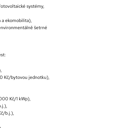
fotovoltaické systémy,
 a ekomobilita),
 environmentálně šetrné
st:
),
0 Kč/bytovou jednotku),
 000 Kč/1 kWp),
j.),
/b.j.),