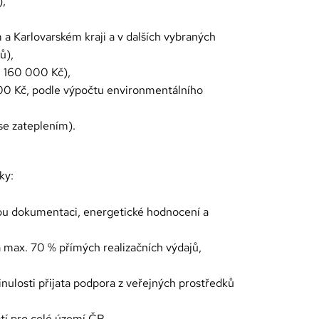
),
a Karlovarském kraji a v dalších vybraných
ů),
. 160 000 Kč),
00 Kč, podle výpočtu environmentálního
se zateplením).
ky:
ou dokumentaci, energetické hodnocení a
 max. 70 % přímých realizačních výdajů,
inulosti přijata podpora z veřejných prostředků
tí pro celé území ČR.