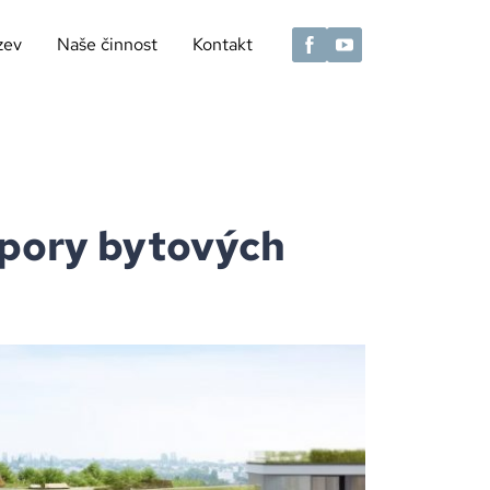
zev
Naše činnost
Kontakt
spory bytových