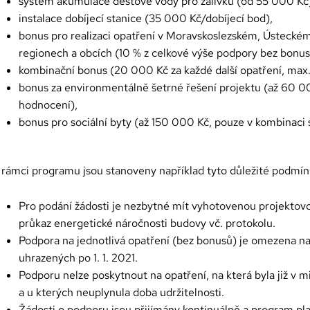
systém akumulace dešťové vody pro zálivku (od 55 000 Kč
instalace dobíjecí stanice (35 000 Kč/dobíjecí bod),
bonus pro realizaci opatření v Moravskoslezském, Ústeckém 
regionech a obcích (10 % z celkové výše podpory bez bonus
kombinační bonus (20 000 Kč za každé další opatření, max
bonus za environmentálně šetrné řešení projektu (až 60 0
hodnocení),
bonus pro sociální byty (až 150 000 Kč, pouze v kombinaci 
 rámci programu jsou stanoveny například tyto důležité podmín
Pro podání žádosti je nezbytné mít vyhotovenou projektov
průkaz energetické náročnosti budovy vč. protokolu.
Podpora na jednotlivá opatření (bez bonusů) je omezena na
uhrazených po 1. 1. 2021.
Podporu nelze poskytnout na opatření, na která byla již v m
a u kterých neuplynula doba udržitelnosti.
Žádosti o podporu jsou přijímány kontinuálně a program pla