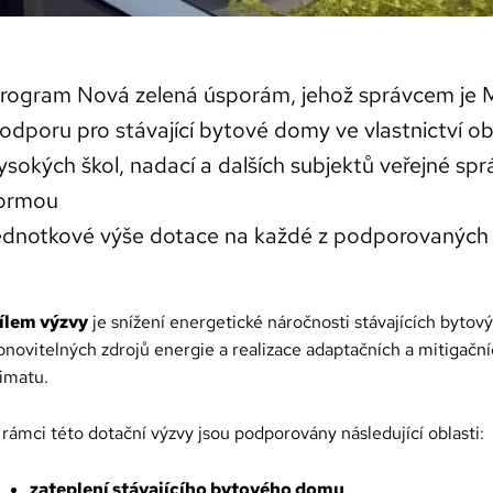
rogram Nová zelená úsporám, jehož správcem je Min
odporu pro stávající bytové domy ve vlastnictví obc
ysokých škol, nadací a dalších subjektů veřejné sprá
ormou
ednotkové výše dotace na každé z podporovaných 
ílem výzvy
je snížení energetické náročnosti stávajících bytov
bnovitelných zdrojů energie a realizace adaptačních a mitigační
limatu.
 rámci této dotační výzvy jsou podporovány následující oblasti:
zateplení stávajícího bytového domu,