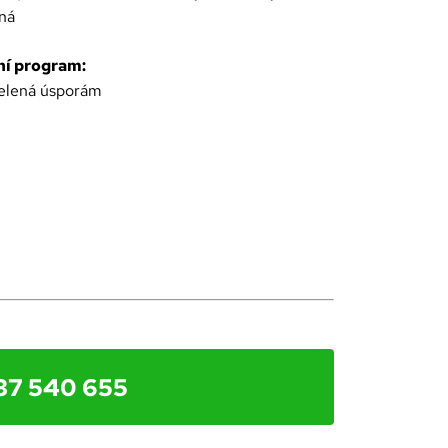
ná
í program:
elená úsporám
37 540 655