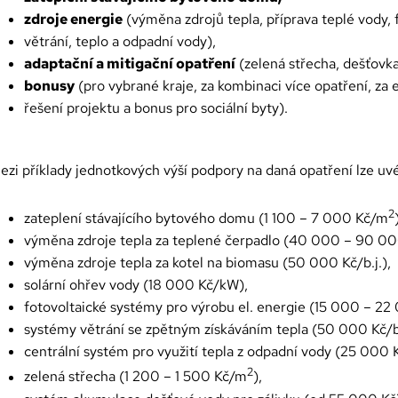
zdroje energie
(výměna zdrojů tepla, příprava teplé vody, 
větrání, teplo a odpadní vody),
adaptační a mitigační opatření
(zelená střecha, dešťovka
bonusy
(pro vybrané kraje, za kombinaci více opatření, za
řešení projektu a bonus pro sociální byty).
ezi příklady jednotkových výší podpory na daná opatření lze uvé
2
zateplení stávajícího bytového domu (1 100 – 7 000 Kč/m
výměna zdroje tepla za teplené čerpadlo (40 000 – 90 00
výměna zdroje tepla za kotel na biomasu (50 000 Kč/b.j.),
solární ohřev vody (18 000 Kč/kW),
fotovoltaické systémy pro výrobu el. energie (15 000 – 22
systémy větrání se zpětným získáváním tepla (50 000 Kč/b.
centrální systém pro využití tepla z odpadní vody (25 000 Kč
2
zelená střecha (1 200 – 1 500 Kč/m
),