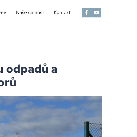
zev
Naše činnost
Kontakt
u odpadů a
orů