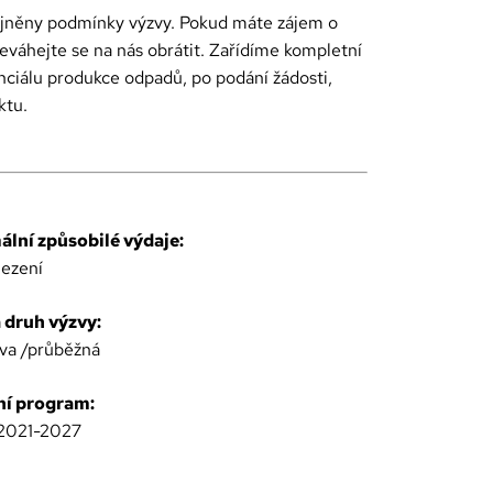
ejněny podmínky výzvy. Pokud máte zájem o
neváhejte se na nás obrátit. Zařídíme kompletní
nciálu produkce odpadů, po podání žádosti,
ktu.
lní způsobilé výdaje:
ezení
a druh výzvy:
zva /průběžná
í program:
2021-2027