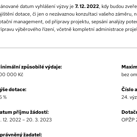
lánované datum vyhlášení výzvy je
7. 12. 2022
, kdy budou zveř
ajištění dotace, či jen o nezávaznou konzultaci vašeho záměru, 
otační management, od přípravy projektu, sepsání analýzy pote
řípravu výběrového řízení, včetně kompletní administrace proje
inimální způsobilé výdaje:
Maximá
00 000 Kč
bez om
ýše dotace:
Číslo 
5 %
24. vý
atum příjmu žádostí:
Dotačn
1. 12. 2022 – 20. 3. 2023
OPŽP 
právněný žadatel: