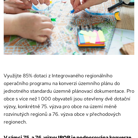
Využijte 85% dotaci z Integrovaného regionálního
operačního programu na konverzi územního plánu do
jednotného standardu územně plánovací dokumentace. Pro
obce s více než 1 000 obyvateli jsou otevřeny dvě dotační
výzvy, konkrétně 75. výzva pro obce na území méně
rozvinutých regionů a 76. výzva obce v přechodových
regionech.
V rámci 75. a 76. výzvy IROP je podporována konverze